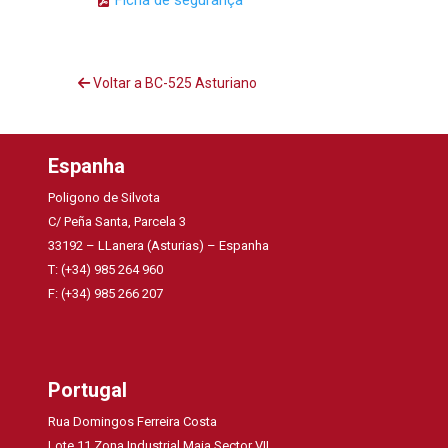
Ficha de segurança
Voltar a BC-525 Asturiano
Espanha
Poligono de Silvota
C/ Peña Santa, Parcela 3
33192 – LLanera (Asturias) – Espanha
T: (+34) 985 264 960
F: (+34) 985 266 207
Portugal
Rua Domingos Ferreira Costa
Lote 11 Zona Industrial Maia Sector VII