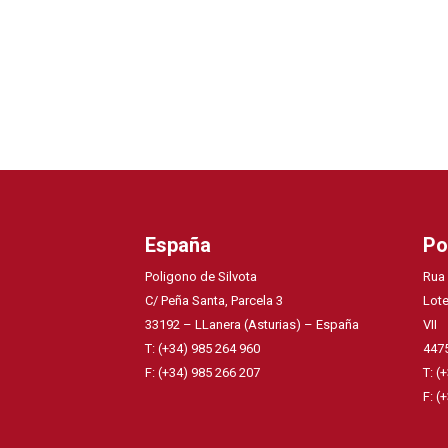
España
Po
Poligono de Silvota
Rua
C/ Peña Santa, Parcela 3
Lote
33192 – LLanera (Asturias) – España
VII
T: (+34) 985 264 960
4475
F: (+34) 985 266 207
T: (
F: (