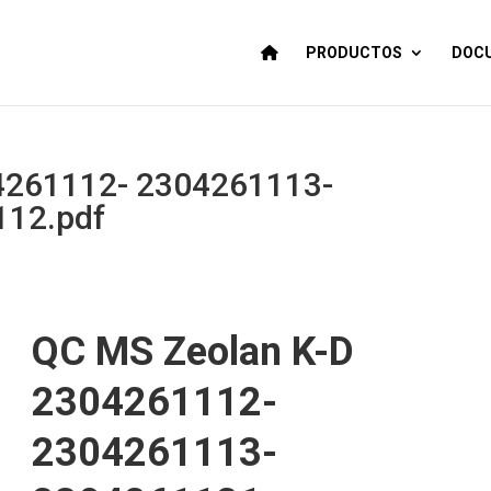
PRODUCTOS
DOCU
4261112- 2304261113-
112.pdf
QC MS Zeolan K-D
2304261112-
2304261113-