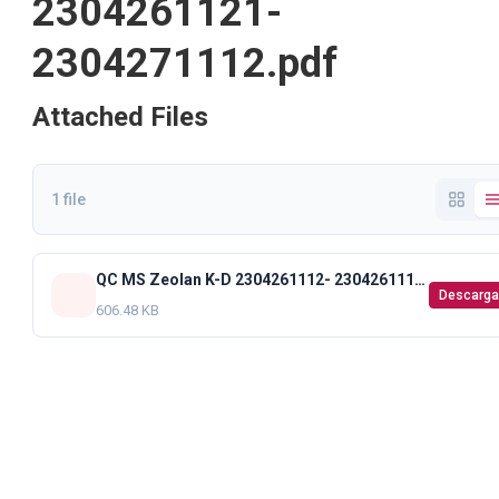
2304261121-
2304271112.pdf
Attached Files
1 file
QC MS Zeolan K-D 2304261112- 2304261113- 2304261121- 2304271112.pdf
Descarga
606.48 KB