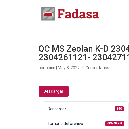
QC MS Zeolan K-D 230
2304261121- 2304271
por
obice
|
May 3, 2022
|
0 Comentarios
Descargar
Descargar
160
Tamaño del archivo
606.48 KB