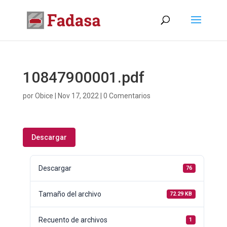
10847900001.pdf
por
Obice
|
Nov 17, 2022
|
0 Comentarios
Descargar
Descargar
76
Tamaño del archivo
72.29 KB
Recuento de archivos
1