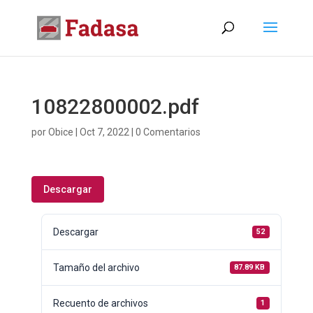
10822800002.pdf
por
Obice
|
Oct 7, 2022
|
0 Comentarios
Descargar
Descargar
52
Tamaño del archivo
87.89 KB
Recuento de archivos
1