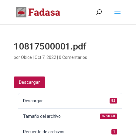
10817500001.pdf
por
Obice
|
Oct 7, 2022
|
0 Comentarios
Descargar
Descargar
52
Tamaño del archivo
87.90 KB
Recuento de archivos
1