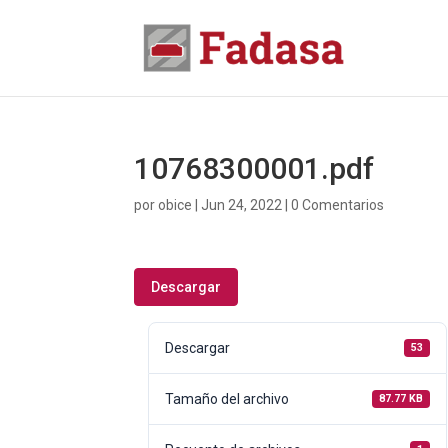
10768300001.pdf
por
obice
|
Jun 24, 2022
|
0 Comentarios
Descargar
Descargar
53
Tamaño del archivo
87.77 KB