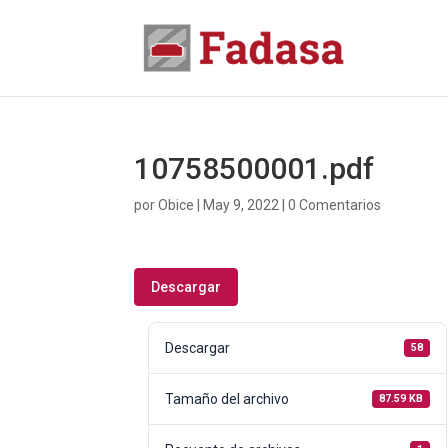
10758500001.pdf
por
Obice
|
May 9, 2022
|
0 Comentarios
Descargar
Descargar
58
Tamaño del archivo
87.59 KB