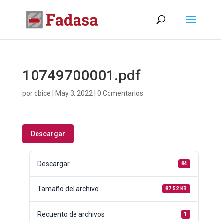
10749700001.pdf
por
obice
|
May 3, 2022
|
0 Comentarios
Descargar
Descargar
84
Tamaño del archivo
87.52 KB
Recuento de archivos
1