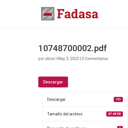
10748700002.pdf
por
obice
|
May 3, 2022
|
0 Comentarios
Descargar
Descargar
101
Tamaño del archivo
87.48 KB