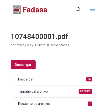
10748400001.pdf
por
obice
|
May 3, 2022
|
0 Comentarios
Descargar
Descargar
96
Tamaño del archivo
87.60 KB
Recuento de archivos
1