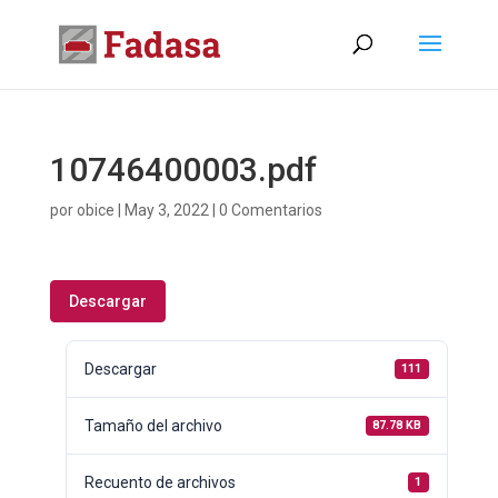
10746400003.pdf
por
obice
|
May 3, 2022
|
0 Comentarios
Descargar
Descargar
111
Tamaño del archivo
87.78 KB
Recuento de archivos
1