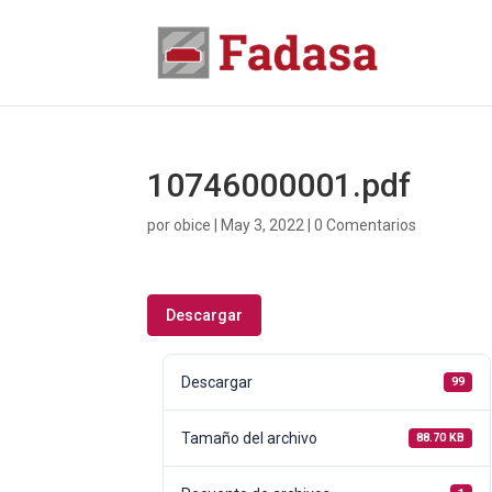
10746000001.pdf
por
obice
|
May 3, 2022
|
0 Comentarios
Descargar
Descargar
99
Tamaño del archivo
88.70 KB