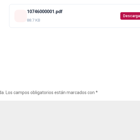
10746000001.pdf
Descarga
88.7 KB
da.
Los campos obligatorios están marcados con
*