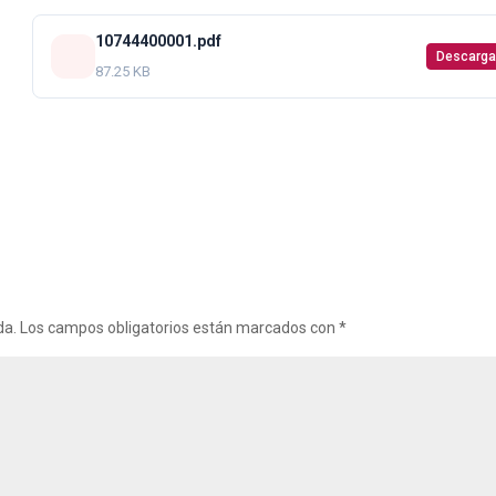
10744400001.pdf
Descarga
87.25 KB
da.
Los campos obligatorios están marcados con
*