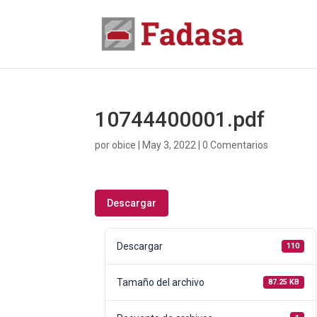
10744400001.pdf
por
obice
|
May 3, 2022
|
0 Comentarios
Descargar
Descargar
110
Tamaño del archivo
87.25 KB