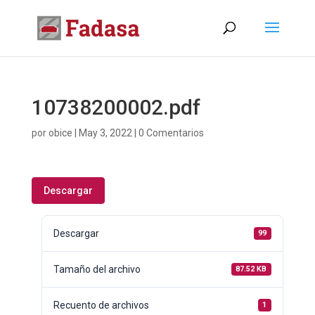
10738200002.pdf
por
obice
|
May 3, 2022
|
0 Comentarios
Descargar
Descargar
99
Tamaño del archivo
87.52 KB
Recuento de archivos
1