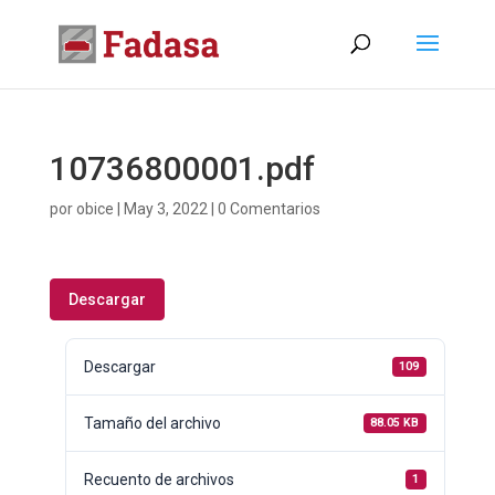
10736800001.pdf
por
obice
|
May 3, 2022
|
0 Comentarios
Descargar
Descargar
109
Tamaño del archivo
88.05 KB
Recuento de archivos
1