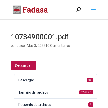
10734900001.pdf
por
obice
|
May 3, 2022
|
0 Comentarios
Descargar
Descargar
86
Tamaño del archivo
87.67 KB
Recuento de archivos
1