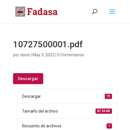
10727500001.pdf
por
obice
|
May 3, 2022
|
0 Comentarios
Descargar
Descargar
73
Tamaño del archivo
87.24 KB
Recuento de archivos
1