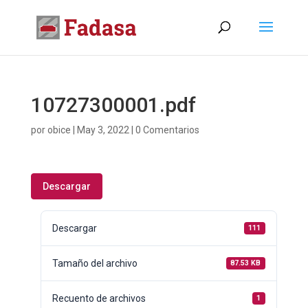
10727300001.pdf
por
obice
|
May 3, 2022
|
0 Comentarios
Descargar
Descargar
111
Tamaño del archivo
87.53 KB
Recuento de archivos
1