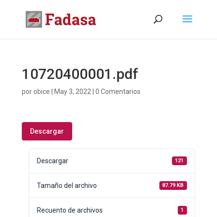
10720400001.pdf
por
obice
|
May 3, 2022
|
0 Comentarios
Descargar
Descargar
121
Tamaño del archivo
87.79 KB
Recuento de archivos
1