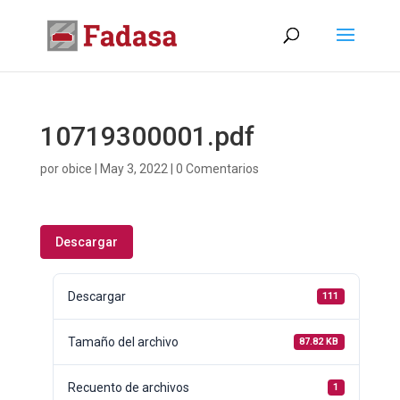
10719300001.pdf
por
obice
|
May 3, 2022
|
0 Comentarios
Descargar
Descargar
111
Tamaño del archivo
87.82 KB
Recuento de archivos
1