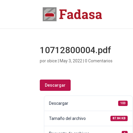
10712800004.pdf
por
obice
|
May 3, 2022
|
0 Comentarios
Descargar
Descargar
103
Tamaño del archivo
87.84 KB