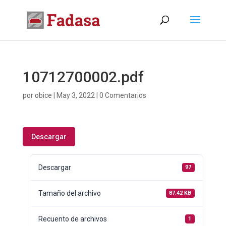
10712700002.pdf
por
obice
|
May 3, 2022
|
0 Comentarios
Descargar
Descargar
97
Tamaño del archivo
87.42 KB
Recuento de archivos
1