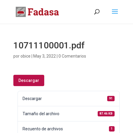
10711100001.pdf
por
obice
|
May 3, 2022
|
0 Comentarios
Descargar
Descargar
91
Tamaño del archivo
87.46 KB
Recuento de archivos
1