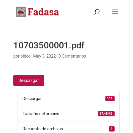
10703500001.pdf
por
obice
|
May 3, 2022
|
0 Comentarios
Descargar
Descargar
111
Tamaño del archivo
87.48 KB
Recuento de archivos
1