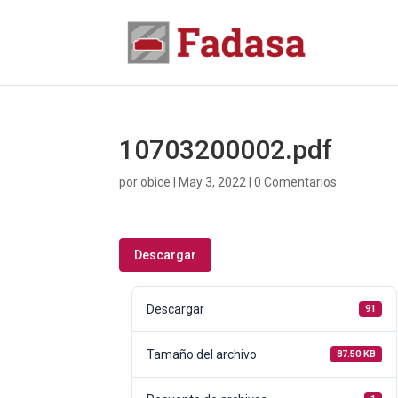
10703200002.pdf
por
obice
|
May 3, 2022
|
0 Comentarios
Descargar
Descargar
91
Tamaño del archivo
87.50 KB