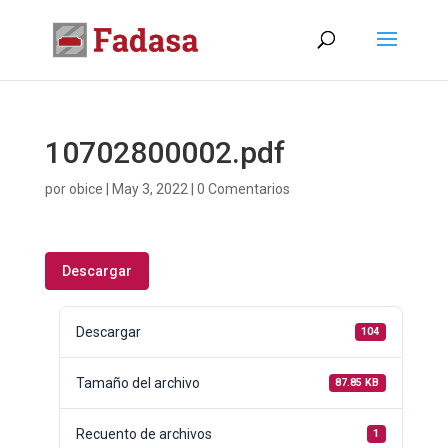
10702800002.pdf
por
obice
|
May 3, 2022
|
0 Comentarios
Descargar
Descargar
104
Tamaño del archivo
87.85 KB
Recuento de archivos
1