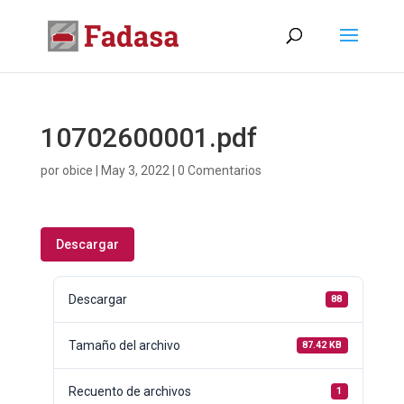
10702600001.pdf
por
obice
|
May 3, 2022
|
0 Comentarios
Descargar
Descargar
88
Tamaño del archivo
87.42 KB
Recuento de archivos
1