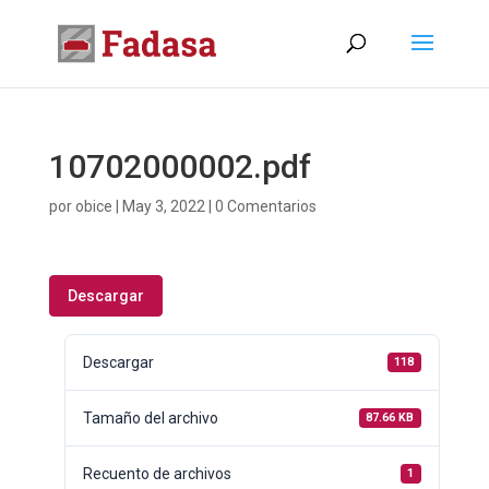
10702000002.pdf
por
obice
|
May 3, 2022
|
0 Comentarios
Descargar
Descargar
118
Tamaño del archivo
87.66 KB
Recuento de archivos
1