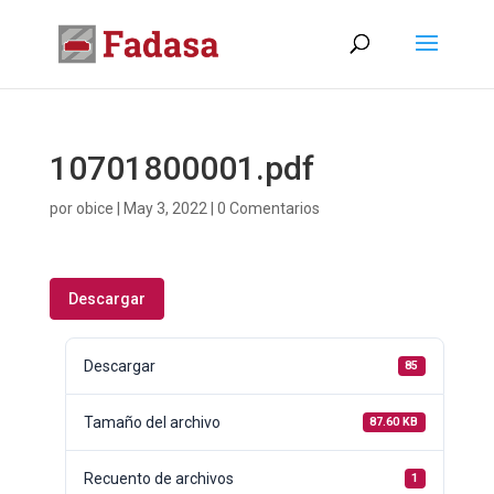
10701800001.pdf
por
obice
|
May 3, 2022
|
0 Comentarios
Descargar
Descargar
85
Tamaño del archivo
87.60 KB
Recuento de archivos
1