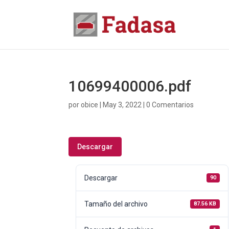
10699400006.pdf
por
obice
|
May 3, 2022
|
0 Comentarios
Descargar
Descargar
90
Tamaño del archivo
87.56 KB