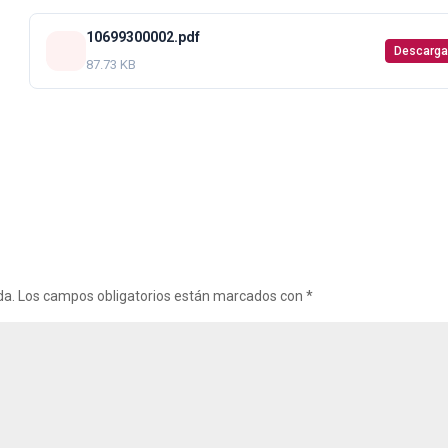
10699300002.pdf
Descarga
87.73 KB
da.
Los campos obligatorios están marcados con
*