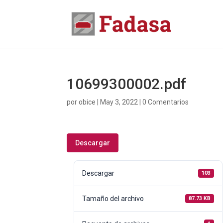
10699300002.pdf
por
obice
|
May 3, 2022
|
0 Comentarios
Descargar
Descargar
103
Tamaño del archivo
87.73 KB