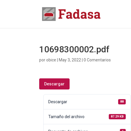
10698300002.pdf
por
obice
|
May 3, 2022
|
0 Comentarios
Descargar
Descargar
88
Tamaño del archivo
87.29 KB