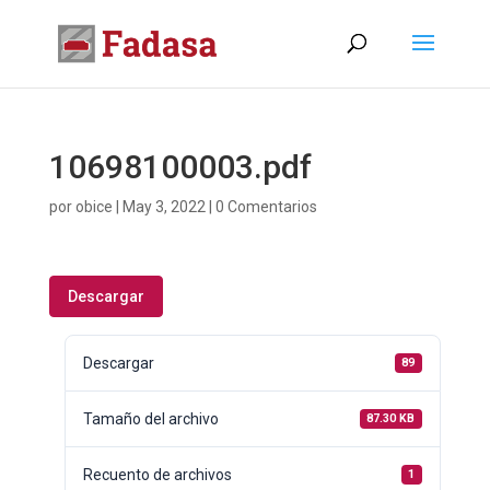
10698100003.pdf
por
obice
|
May 3, 2022
|
0 Comentarios
Descargar
Descargar
89
Tamaño del archivo
87.30 KB
Recuento de archivos
1