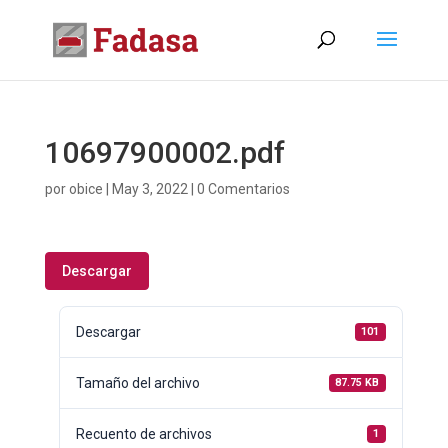
10697900002.pdf
por
obice
|
May 3, 2022
|
0 Comentarios
Descargar
Descargar
101
Tamaño del archivo
87.75 KB
Recuento de archivos
1