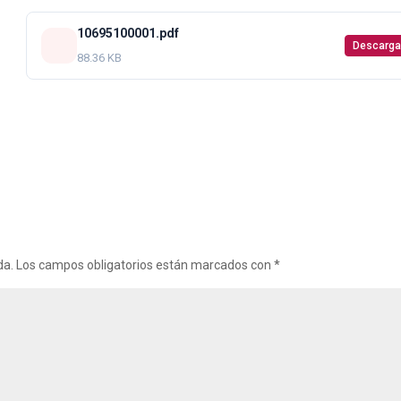
10695100001.pdf
Descarga
88.36 KB
da.
Los campos obligatorios están marcados con
*