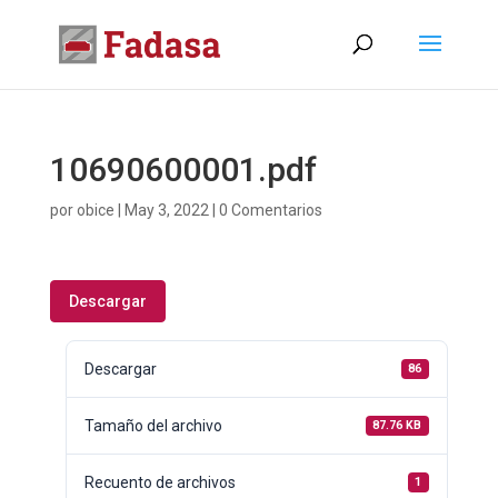
10690600001.pdf
por
obice
|
May 3, 2022
|
0 Comentarios
Descargar
Descargar
86
Tamaño del archivo
87.76 KB
Recuento de archivos
1