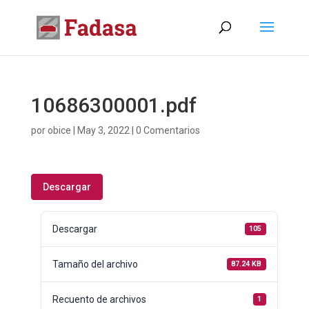
10686300001.pdf
por
obice
|
May 3, 2022
|
0 Comentarios
Descargar
Descargar
105
Tamaño del archivo
87.24 KB
Recuento de archivos
1