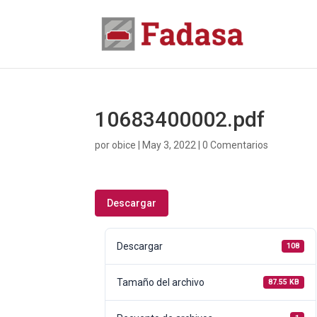
10683400002.pdf
por
obice
|
May 3, 2022
|
0 Comentarios
Descargar
Descargar
108
Tamaño del archivo
87.55 KB