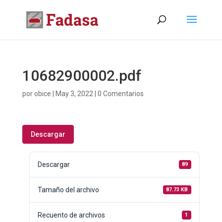
10682900002.pdf
por
obice
|
May 3, 2022
|
0 Comentarios
Descargar
Descargar
89
Tamaño del archivo
87.73 KB
Recuento de archivos
1