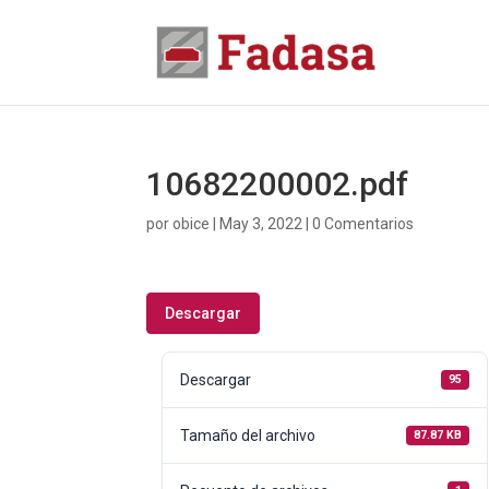
10682200002.pdf
por
obice
|
May 3, 2022
|
0 Comentarios
Descargar
Descargar
95
Tamaño del archivo
87.87 KB