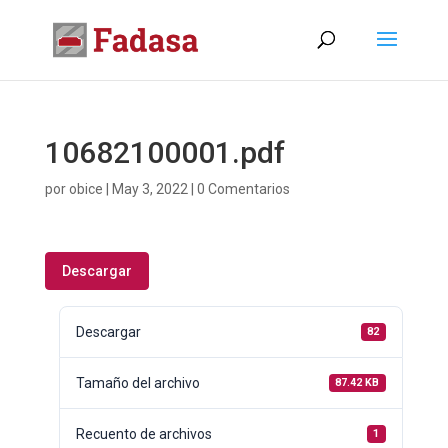
10682100001.pdf
por
obice
|
May 3, 2022
|
0 Comentarios
Descargar
Descargar
82
Tamaño del archivo
87.42 KB
Recuento de archivos
1