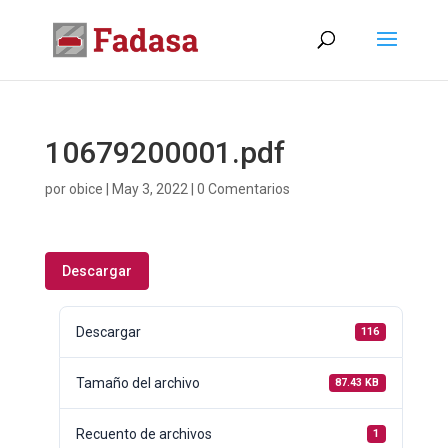
10679200001.pdf
por
obice
|
May 3, 2022
|
0 Comentarios
Descargar
Descargar
116
Tamaño del archivo
87.43 KB
Recuento de archivos
1