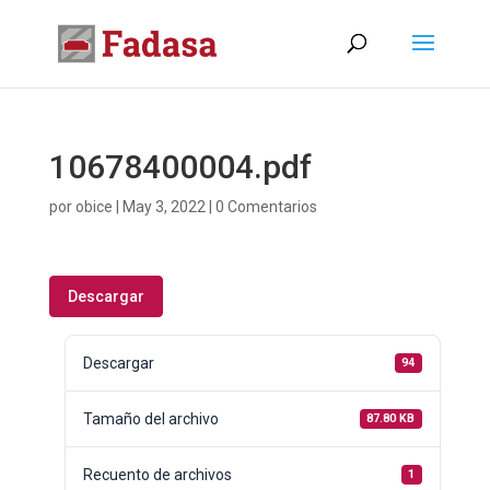
10678400004.pdf
por
obice
|
May 3, 2022
|
0 Comentarios
Descargar
Descargar
94
Tamaño del archivo
87.80 KB
Recuento de archivos
1