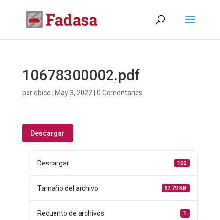
10678300002.pdf
por
obice
|
May 3, 2022
|
0 Comentarios
Descargar
Descargar
102
Tamaño del archivo
87.79 KB
Recuento de archivos
1