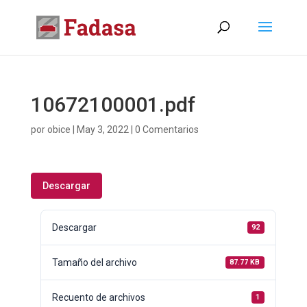
10672100001.pdf
por
obice
|
May 3, 2022
|
0 Comentarios
Descargar
Descargar
92
Tamaño del archivo
87.77 KB
Recuento de archivos
1