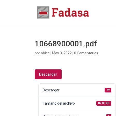
10668900001.pdf
por
obice
|
May 3, 2022
|
0 Comentarios
Descargar
Descargar
79
Tamaño del archivo
87.80 KB