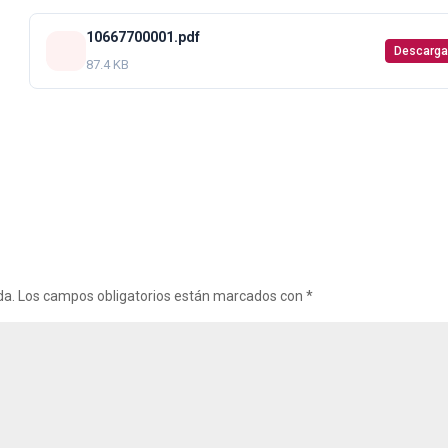
10667700001.pdf
Descarga
87.4 KB
da.
Los campos obligatorios están marcados con
*