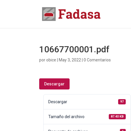
10667700001.pdf
por
obice
|
May 3, 2022
|
0 Comentarios
Descargar
Descargar
97
Tamaño del archivo
87.40 KB