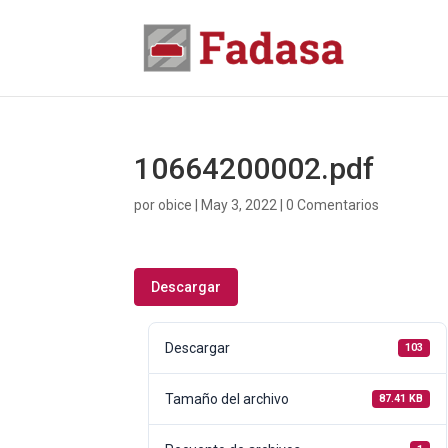
10664200002.pdf
por
obice
|
May 3, 2022
|
0 Comentarios
Descargar
Descargar
103
Tamaño del archivo
87.41 KB