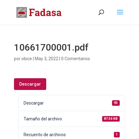
10661700001.pdf
por
obice
|
May 3, 2022
|
0 Comentarios
Descargar
Descargar
93
Tamaño del archivo
87.54 KB
Recuento de archivos
1