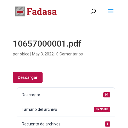
10657000001.pdf
por
obice
|
May 3, 2022
|
0 Comentarios
Descargar
Descargar
94
Tamaño del archivo
87.96 KB
Recuento de archivos
1